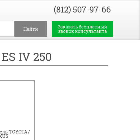
(812) 507-97-66
Заказать бесплатный
Найти
звонок консультанта
S IV 250
ль: TOYOTA /
XUS