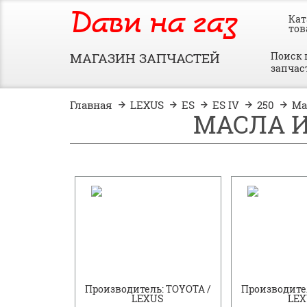
Дави на газ
Кат
тов
МАГАЗИН ЗАПЧАСТЕЙ
Поиск 
запчас
Главная
LEXUS
ES
ES IV
250
Ма
МАСЛА И
Производитель: TOYOTA /
Производител
LEXUS
LE