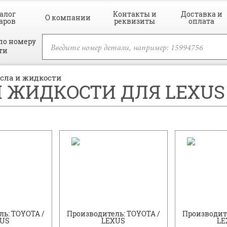
алог
Контакты и
Доставка и
О компании
аров
реквизиты
оплата
по номеру
ти
сла и жидкости
 ЖИДКОСТИ ДЛЯ LEXUS E
ь: TOYOTA /
Производитель: TOYOTA /
Производите
XUS
LEXUS
LE