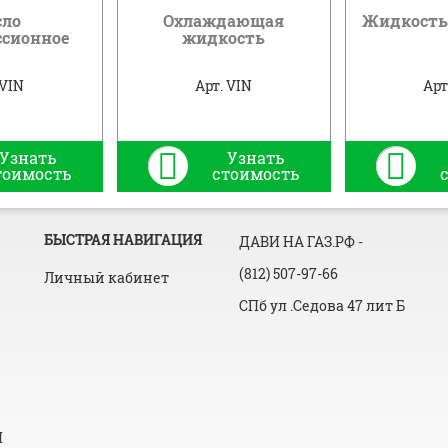
сло
Охлаждающая
Жидкость
ссионное
жидкость
 VIN
Арт. VIN
Арт
Узнать
Узнать
тоимость
стоимость
БЫСТРАЯ НАВИГАЦИЯ
ДАВИ НА ГАЗ.РФ
-
(812) 507-97-66
Личный кабинет
СПб ул .Седова 47 лит Б
И