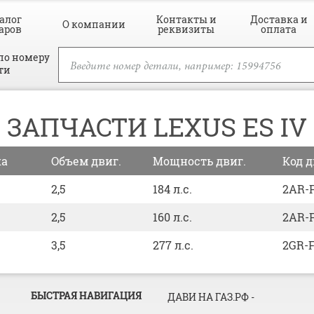
алог
Контакты и
Доставка и
О компании
аров
реквизиты
оплата
по номеру
ти
ЗАПЧАСТИ LEXUS ES IV
ка
Объем двиг.
Мощность двиг.
Код д
2,5
184 л.с.
2AR-
2,5
160 л.с.
2AR-
3,5
277 л.с.
2GR-
БЫСТРАЯ НАВИГАЦИЯ
ДАВИ НА ГАЗ.РФ
-