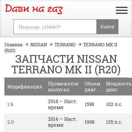
Дави на газ
Найти
Главная
NISSAN
TERRANO
TERRANO MK II
(R20)
ЗАПЧАСТИ NISSAN
TERRANO MK II (R20)
Промежуток
Объем
Мощность
Модификация
выпуска
двиг.
двиг.
2014 — Наст.
1.6
1598
102 л.с.
время
2014 — Наст.
2.0
1998
135 л.с.
время