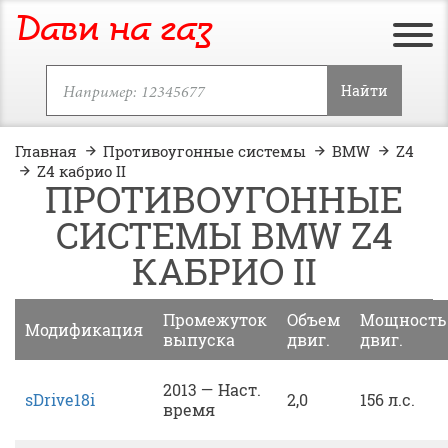
Дави на газ
Найти
Главная
Противоугонные системы
BMW
Z4
Z4 кабрио II
ПРОТИВОУГОННЫЕ
СИСТЕМЫ BMW Z4
КАБРИО II
Промежуток
Объем
Мощность
Модификация
выпуска
двиг.
двиг.
2013 — Наст.
sDrive18i
2,0
156 л.с.
время