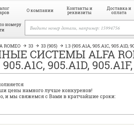
алог
Контакты и
Доставка и
О компании
аров
реквизиты
оплата
по номеру
ти
FA ROMEO
33
33 (905)
1.3 (905.A1A, 905.A1C, 905.A1D, 9
ЫЕ СИСТЕМЫ ALFA ROMEO
 905.A1C, 905.A1D, 905.A1F
полняется
наши цены намного лучше конкуренов!
но, и мы свяжемся с Вами в кратчайшие сроки: