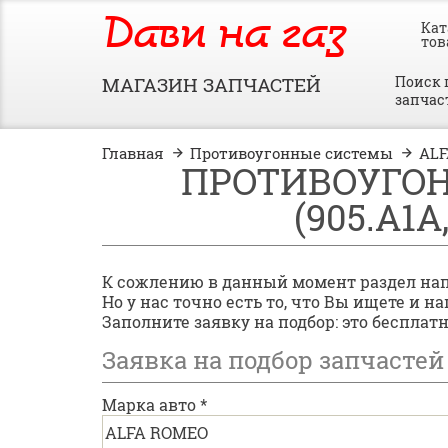
Дави на газ
Кат
тов
МАГАЗИН ЗАПЧАСТЕЙ
Поиск 
запчас
Главная
Противоугонные системы
AL
ПРОТИВОУГОНН
(905.A1A,
К сожлению в данный момент раздел на
Но у нас точно есть то, что Вы ищете и 
Заполните заявку на подбор: это бесплат
Заявка на подбор запчастей
Марка авто
*