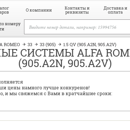
алог
Контакты и
Доставка и
О компании
аров
реквизиты
оплата
по номеру
ти
FA ROMEO
33
33 (905)
1.5 QV (905.A2N, 905.A2V)
Е СИСТЕМЫ ALFA ROMEO 3
(905.A2N, 905.A2V)
полняется
наши цены намного лучше конкуренов!
но, и мы свяжемся с Вами в кратчайшие сроки: